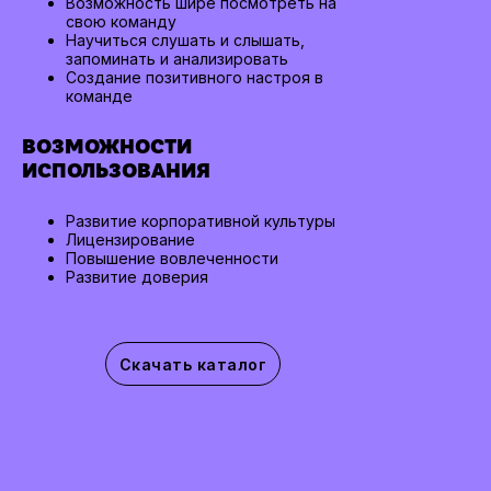
Возможность шире посмотреть на
свою команду
Научиться слушать и слышать,
запоминать и анализировать
Создание позитивного настроя в
команде
ВОЗМОЖНОСТИ
ИСПОЛЬЗОВАНИЯ
Развитие корпоративной культуры
Лицензирование
Повышение вовлеченности
Развитие доверия
Скачать каталог